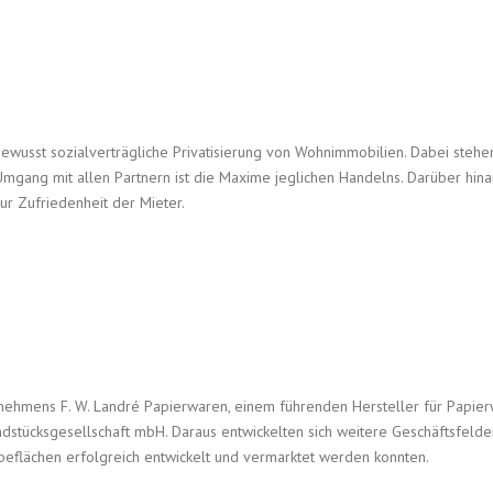
wusst sozialverträgliche Privatisierung von Wohnimmobilien. Dabei stehe
Umgang mit allen Partnern ist die Maxime jeglichen Handelns. Darüber hina
ur Zufriedenheit der Mieter.
ehmens F. W. Landré Papierwaren, einem führenden Hersteller für Papier
tücksgesellschaft mbH. Daraus entwickelten sich weitere Geschäftsfelder, 
flächen erfolgreich entwickelt und vermarktet werden konnten.