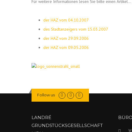
Für weitere Informationen lesen Sie bitte einen Artikel…
der HAZ vom 04.10.2007
des Stadtanzeigers vom 15.03.2007
der HAZ vom 29.09.2006
der HAZ vom 09.05.2006
Follow us
LANDRÉ
BÜR
GRUNDSTÜCKSGESELLSCHAFT
W