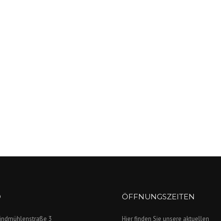
O
ÖFFNUNGSZEITEN
indmühlenstraße 3
Hier finden Sie unsere aktuellen