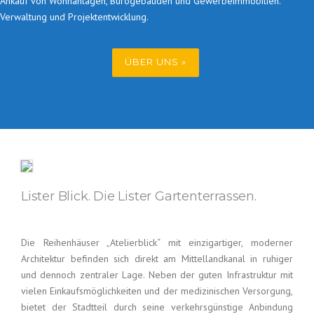
Ankauf von Wohnanlagen, Bürogebäuden und Gewerbeimmobilien.
Verwaltung und Projektentwicklung.
ÜBER UNS »
Lister Blick. Die Lister Gartenterrassen.
Die Reihenhäuser „Atelierblick“ mit einzigartiger, moderner
Architektur befinden sich direkt am Mittellandkanal in ruhiger
und dennoch zentraler Lage. Neben der guten Infrastruktur mit
vielen Einkaufsmöglichkeiten und der medizinischen Versorgung,
bietet der Stadtteil durch seine verkehrsgünstige Anbindung