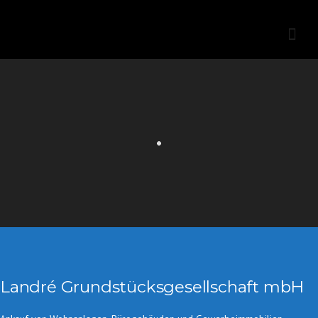
Skip
to
content
Landré Grundstücksgesellschaft mbH